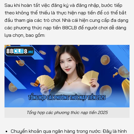
Sau khi hoàn tất việc đăng ký và đăng nhập, bước tiếp
theo không thể thiếu là thực hiện nạp tiền để có thể bắt
đầu tham gia các trò chơi. Nhà cái hiện cung cấp đa dạng
các phương thức nạp tiền 88CLB để người chơi dễ dàng
lựa chọn, bao gồm:
Tổng hợp các phương thức nạp tiền 2025
Chuyển khoản qua ngân hàng trong nước: Đây là hình