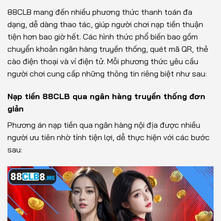
88CLB mang đến nhiều phương thức thanh toán đa
dạng, dễ dàng thao tác, giúp người chơi nạp tiền thuận
tiện hơn bao giờ hết. Các hình thức phổ biến bao gồm
chuyển khoản ngân hàng truyền thống, quét mã QR, thẻ
cào điện thoại và ví điện tử. Mỗi phương thức yêu cầu
người chơi cung cấp những thông tin riêng biệt như sau:
Nạp tiền 88CLB qua ngân hàng truyền thống đơn
giản
Phương án nạp tiền qua ngân hàng nội địa được nhiều
người ưu tiên nhờ tính tiện lợi, dễ thực hiện với các bước
sau: