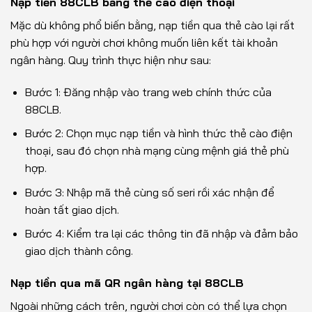
Nạp tiền 88CLB bằng thẻ cào điện thoại
Mặc dù không phổ biến bằng, nạp tiền qua thẻ cào lại rất
phù hợp với người chơi không muốn liên kết tài khoản
ngân hàng. Quy trình thực hiện như sau:
Bước 1: Đăng nhập vào trang web chính thức của
88CLB.
Bước 2: Chọn mục nạp tiền và hình thức thẻ cào điện
thoại, sau đó chọn nhà mạng cùng mệnh giá thẻ phù
hợp.
Bước 3: Nhập mã thẻ cùng số seri rồi xác nhận để
hoàn tất giao dịch.
Bước 4: Kiểm tra lại các thông tin đã nhập và đảm bảo
giao dịch thành công.
Nạp tiền qua mã QR ngân hàng tại 88CLB
Ngoài những cách trên, người chơi còn có thể lựa chọn