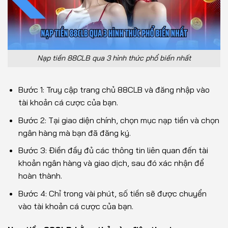
Nạp tiền 88CLB qua 3 hình thức phổ biến nhất
Bước 1: Truy cập trang chủ 88CLB và đăng nhập vào
tài khoản cá cược của bạn.
Bước 2: Tại giao diện chính, chọn mục nạp tiền và chọn
ngân hàng mà bạn đã đăng ký.
Bước 3: Điền đầy đủ các thông tin liên quan đến tài
khoản ngân hàng và giao dịch, sau đó xác nhận để
hoàn thành.
Bước 4: Chỉ trong vài phút, số tiền sẽ được chuyển
vào tài khoản cá cược của bạn.