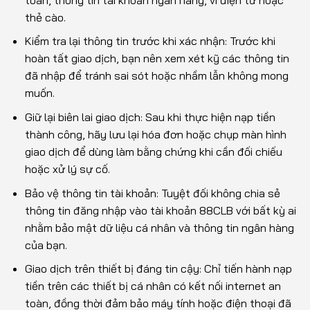
thẻ cào.
Kiểm tra lại thông tin trước khi xác nhận: Trước khi
hoàn tất giao dịch, bạn nên xem xét kỹ các thông tin
đã nhập để tránh sai sót hoặc nhầm lẫn không mong
muốn.
Giữ lại biên lai giao dịch: Sau khi thực hiện nạp tiền
thành công, hãy lưu lại hóa đơn hoặc chụp màn hình
giao dịch để dùng làm bằng chứng khi cần đối chiếu
hoặc xử lý sự cố.
Bảo vệ thông tin tài khoản: Tuyệt đối không chia sẻ
thông tin đăng nhập vào tài khoản 88CLB với bất kỳ ai
nhằm bảo mật dữ liệu cá nhân và thông tin ngân hàng
của bạn.
Giao dịch trên thiết bị đáng tin cậy: Chỉ tiến hành nạp
tiền trên các thiết bị cá nhân có kết nối internet an
toàn, đồng thời đảm bảo máy tính hoặc điện thoại đã