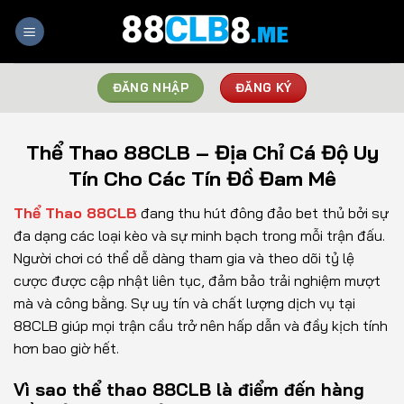
Bỏ
qua
nội
dung
ĐĂNG NHẬP
ĐĂNG KÝ
Thể Thao 88CLB – Địa Chỉ Cá Độ Uy
Tín Cho Các Tín Đồ Đam Mê
Thể Thao 88CLB
đang thu hút đông đảo bet thủ bởi sự
đa dạng các loại kèo và sự minh bạch trong mỗi trận đấu.
Người chơi có thể dễ dàng tham gia và theo dõi tỷ lệ
cược được cập nhật liên tục, đảm bảo trải nghiệm mượt
mà và công bằng. Sự uy tín và chất lượng dịch vụ tại
88CLB giúp mọi trận cầu trở nên hấp dẫn và đầy kịch tính
hơn bao giờ hết.
Vì sao thể thao 88CLB là điểm đến hàng