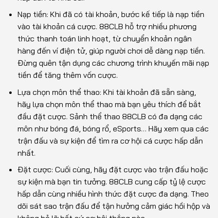
Nạp tiền: Khi đã có tài khoản, bước kế tiếp là nạp tiền
vào tài khoản cá cược. 88CLB hỗ trợ nhiều phương
thức thanh toán linh hoạt, từ chuyển khoản ngân
hàng đến ví điện tử, giúp người chơi dễ dàng nạp tiền.
Đừng quên tận dụng các chương trình khuyến mãi nạp
tiền để tăng thêm vốn cược.
Lựa chọn môn thể thao: Khi tài khoản đã sẵn sàng,
hãy lựa chọn môn thể thao mà bạn yêu thích để bắt
đầu đặt cược. Sảnh thể thao 88CLB có đa dạng các
môn như bóng đá, bóng rổ, eSports… Hãy xem qua các
trận đấu và sự kiện để tìm ra cơ hội cá cược hấp dẫn
nhất.
Đặt cược: Cuối cùng, hãy đặt cược vào trận đấu hoặc
sự kiện mà bạn tin tưởng. 88CLB cung cấp tỷ lệ cược
hấp dẫn cùng nhiều hình thức đặt cược đa dạng. Theo
dõi sát sao trận đấu để tận hưởng cảm giác hồi hộp và