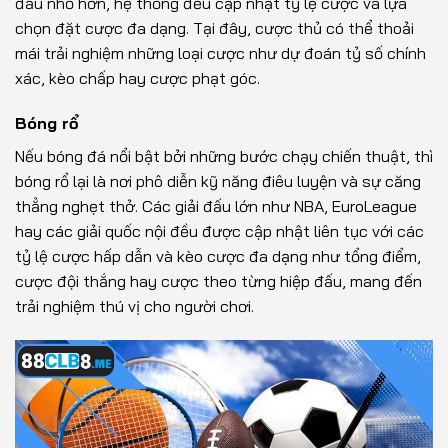
đấu nhỏ hơn, hệ thống đều cập nhật tỷ lệ cược và lựa
chọn đặt cược đa dạng. Tại đây, cược thủ có thể thoải
mái trải nghiệm những loại cược như dự đoán tỷ số chính
xác, kèo chấp hay cược phạt góc.
Bóng rổ
Nếu bóng đá nổi bật bởi những bước chạy chiến thuật, thì
bóng rổ lại là nơi phô diễn kỹ năng điêu luyện và sự căng
thẳng nghẹt thở. Các giải đấu lớn như NBA, EuroLeague
hay các giải quốc nội đều được cập nhật liên tục với các
tỷ lệ cược hấp dẫn và kèo cược đa dạng như tổng điểm,
cược đội thắng hay cược theo từng hiệp đấu, mang đến
trải nghiệm thú vị cho người chơi.