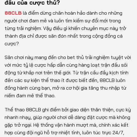
đầu của cược thủ?
88CLB
là điểm dừng chân hoàn hảo dành cho những
người chơi đam mê và luôn tìm kiếm sự đổi mới trong
từng trải nghiệm. Vậy điều gì khiến chuyên mục này trở
thành địa chỉ được săn đón nhất trong cộng đồng cá
cược?
Sân chơi này mang đến cho bet thủ trải nghiệm tuyệt vời
với mức tỷ lệ cược hấp dẫn cùng hàng loạt trận đấu sôi
động từ khắp nơi trên thế giới. Từ trận cầu đầy kịch tính
đến các sự kiện thể thao ít được biết đến, 88CLB luôn
đồng hành cùng bạn, mở ra cơ hội gia tăng thu nhập từ
niềm đam mê thể thao.
Thể thao 88CLB ghi điểm bởi giao diện thân thiện, cực kỳ
nhanh nhạy, giúp người chơi dễ dàng đặt cược mà không
gặp trở ngại. Hệ thống vận hành mượt mà, chính xác kết
hợp cùng đội ngũ hỗ trợ nhiệt tình, luôn túc trực 24/7,