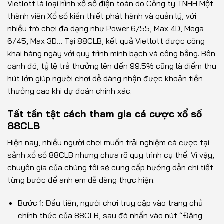
Vietlott là loại hình xổ số điện toán do Công ty TNHH Một
thành viên Xổ số kiến thiết phát hành và quản lý, với
nhiều trò chơi đa dạng như Power 6/55, Max 4D, Mega
6/45, Max 3D… Tại 88CLB, kết quả Vietlott được công
khai hàng ngày với quy trình minh bạch và công bằng. Bên
cạnh đó, tỷ lệ trả thưởng lên đến 99.5% cũng là điểm thu
hút lớn giúp người chơi dễ dàng nhận được khoản tiền
thưởng cao khi dự đoán chính xác.
Tất tần tật cách tham gia cá cược xổ số
88CLB
Hiện nay, nhiều người chơi muốn trải nghiệm cá cược tại
sảnh xổ số 88CLB nhưng chưa rõ quy trình cụ thể. Vì vậy,
chuyên gia của chúng tôi sẽ cung cấp hướng dẫn chi tiết
từng bước để anh em dễ dàng thực hiện.
Bước 1: Đầu tiên, người chơi truy cập vào trang chủ
chính thức của 88CLB, sau đó nhấn vào nút “Đăng