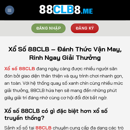
Bỏ
qua
nội
dung
ĐĂNG NHẬP
ĐĂNG KÝ
Xổ Số 88CLB – Đánh Thức Vận May,
Rinh Ngay Giải Thưởng
Xổ số 88CLB
đang ngày càng được nhiều người săn
đón bởi giao diện thân thiện và quy trình chơi nhanh gọn,
an toàn. Với hệ thống quay số xanh chín cùng nhiều mức
giải thưởng, 88CLB hứa hẹn sẽ mang đến những phút
giây giải trí đáng nhớ cùng cơ hội đổi đời bất ngờ.
Xổ số 88CLB có gì đặc biệt hơn xổ số
truyền thống?
Sảnh xổ số tại
88CLB
chuyên cung cấp đa dạng các trò