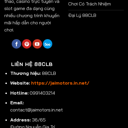
thao, casino trực tuyến và
Chơi Có Trách Nhiệm
slot game đa dạng cùng
Đại Lý 88CLB
nhiều chương trình khuyến
mãi hấp dẫn cho người
chơi.
LIÊN HỆ 88CLB
Thương hiệu:
88CLB
Website:
https://jaimotors.in.net/
Hotline:
0991403214
Email:
contact@jaimotors.in.net
Address:
36/65
Đường Nguyễn Gia Trí,