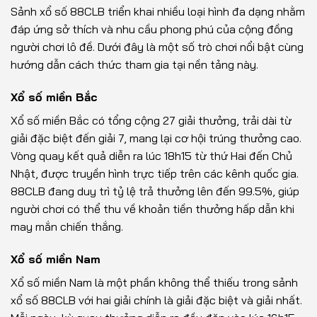
Sảnh xổ số 88CLB triển khai nhiều loại hình đa dạng nhằm
đáp ứng sở thích và nhu cầu phong phú của cộng đồng
người chơi lô đề. Dưới đây là một số trò chơi nổi bật cùng
hướng dẫn cách thức tham gia tại nền tảng này.
Xổ số miền Bắc
Xổ số miền Bắc có tổng cộng 27 giải thưởng, trải dài từ
giải đặc biệt đến giải 7, mang lại cơ hội trúng thưởng cao.
Vòng quay kết quả diễn ra lúc 18h15 từ thứ Hai đến Chủ
Nhật, được truyền hình trực tiếp trên các kênh quốc gia.
88CLB đang duy trì tỷ lệ trả thưởng lên đến 99.5%, giúp
người chơi có thể thu về khoản tiền thưởng hấp dẫn khi
may mắn chiến thắng.
Xổ số miền Nam
Xổ số miền Nam là một phần không thể thiếu trong sảnh
xổ số 88CLB với hai giải chính là giải đặc biệt và giải nhất.