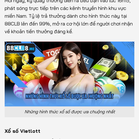
Mỗi ngày, kỳ quay thưởng diễn ra đều đặn vào lúc 16h15,
phát sóng trực tiếp trên các kênh truyền hình khu vực
miền Nam. Tỷ lệ trả thưởng dành cho hình thức này tại
88CLB lên đến 99%, mở ra cơ hội lớn để người chơi nhận
về khoản tiền thưởng đáng kể.
Những hình thức xổ số được ưa chuộng nhất
Xổ số Vietlott