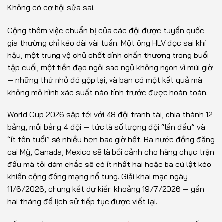
Không có cơ hội sửa sai.
Cộng thêm việc chuẩn bị của các đội được tuyển quốc
gia thường chỉ kéo dài vài tuần. Một ông HLV đọc sai khí
hậu, một trung vệ chủ chốt dính chấn thương trong buổi
tập cuối, một tiền đạo ngôi sao ngủ không ngon vì múi giờ
— những thứ nhỏ đó gộp lại, và bạn có một kết quả mà
không mô hình xác suất nào tính trước được hoàn toàn.
World Cup 2026 sắp tới với 48 đội tranh tài, chia thành 12
bảng, mỗi bảng 4 đội — tức là số lượng đội “lần đầu” và
“ít tên tuổi” sẽ nhiều hơn bao giờ hết. Ba nước đồng đăng
cai Mỹ, Canada, Mexico sẽ là bối cảnh cho hàng chục trận
đấu mà tôi dám chắc sẽ có ít nhất hai hoặc ba cú lật kèo
khiến cộng đồng mạng nổ tung. Giải khai mạc ngày
11/6/2026, chung kết dự kiến khoảng 19/7/2026 — gần
hai tháng để lịch sử tiếp tục được viết lại.