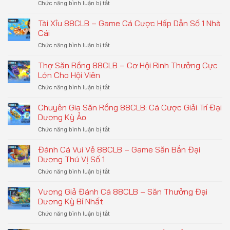
Chức năng bình luận bị tắt
ở
–
khi
Xóc
Siêu
nghĩ
Đĩa
Tài Xỉu 88CLB – Game Cá Cược Hấp Dẫn Số 1 Nhà
Phẩm
về
88CLB
Quay
Cái
các
–
Hũ
cú
Chức năng bình luận bị tắt
ở
Tựa
Đặc
sốc
Tài
Game
Sắc
ở
Xỉu
Thợ Săn Rồng 88CLB – Cơ Hội Rinh Thưởng Cực
Hấp
Nhất
World
88CLB
Dẫn
Lớn Cho Hội Viên
Cup
–
Cho
Chức năng bình luận bị tắt
ở
Game
Hội
Thợ
Cá
Viên
Săn
Chuyên Gia Săn Rồng 88CLB: Cá Cược Giải Trí Đại
Cược
Cá
Rồng
Hấp
Dương Kỳ Ảo
Cược
88CLB
Dẫn
Chức năng bình luận bị tắt
ở
–
Số
Chuyên
Cơ
1
Gia
Đánh Cá Vui Vẻ 88CLB – Game Săn Bắn Đại
Hội
Nhà
Săn
Rinh
Dương Thú Vị Số 1
Cái
Rồng
Thưởng
Chức năng bình luận bị tắt
ở
88CLB:
Cực
Đánh
Cá
Lớn
Cá
Vương Giả Đánh Cá 88CLB – Săn Thưởng Đại
Cược
Cho
Vui
Giải
Dương Kỳ Bí Nhất
Hội
Vẻ
Trí
Viên
Chức năng bình luận bị tắt
ở
88CLB
Đại
Vương
–
Dương