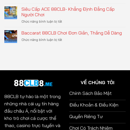
1
Kho
Siêu
Kỳ
Báu
Siêu Cấp ACE 88CLB- Khẳng Định Đẳng Cấp
Phẩm
Bí
Aztec
Nổ
Người Chơi
Nhất
88CLB
Hũ
Chức năng bình luận bị tắt
ở
–
Mới
Siêu
Siêu
Dành
Cấp
Baccarat 88CLB Chơi Đơn Giản, Thắng Dễ Dàng
Phẩm
Cho
ACE
Quay
Hội
Chức năng bình luận bị tắt
ở
88CLB-
Hũ
Viên
Baccarat
Khẳng
Nổi
88CLB
Định
Tiếng
Chơi
Đẳng
Số
Đơn
Cấp
1
Giản,
Người
Thắng
Chơi
Dễ
Dàng
VỀ CHÚNG TÔI
Chính Sách Bảo Mật
88CLB
tự hào là một trong
những nhà cái uy tín hàng
Điều Khoản & Điều Kiện
đầu châu Á, nổi bật với
Quyền Riêng Tư
kho trò chơi cá cược thể
thao, casino trực tuyến và
Chơi Có Trách Nhiệm